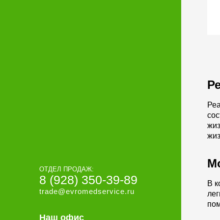
Р
Реа
сос
жиз
жиз
М
ОТДЕЛ ПРОДАЖ:
8 (928) 350-39-89
В к
trade@evromedservice.ru
лег
пом
Наш офис