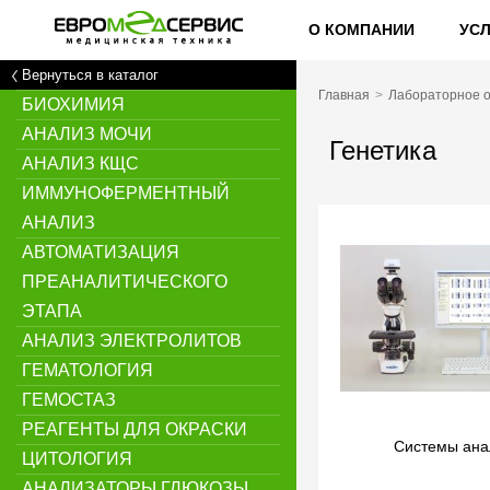
О КОМПАНИИ
УС
Вернуться в каталог
Главная
Лабораторное 
БИОХИМИЯ
АНАЛИЗ МОЧИ
Генетика
АНАЛИЗ КЩС
ИММУНОФЕРМЕНТНЫЙ
АНАЛИЗ
АВТОМАТИЗАЦИЯ
ПРЕАНАЛИТИЧЕСКОГО
ЭТАПА
АНАЛИЗ ЭЛЕКТРОЛИТОВ
ГЕМАТОЛОГИЯ
ГЕМОСТАЗ
РЕАГЕНТЫ ДЛЯ ОКРАСКИ
Системы ана
ЦИТОЛОГИЯ
АНАЛИЗАТОРЫ ГЛЮКОЗЫ