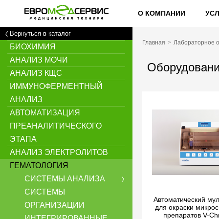
О КОМПАНИИ
УС
Вернуться в каталог
Главная
Лабораторное 
БИОХИМИЯ
АНАЛИЗ МОЧИ
Оборудование
АНАЛИЗ КЩС
ИММУНОФЕРМЕНТНЫЙ
АНАЛИЗ
АВТОМАТИЗАЦИЯ
ПРЕАНАЛИТИЧЕСКОГО
ЭТАПА
АНАЛИЗ ЭЛЕКТРОЛИТОВ
ГЕМАТОЛОГИЯ
СИСТЕМЫ АНАЛИЗА
СИСТЕМЫ
Автоматический мул
ОРГАНИЗАЦИИ
для окраски микрос
препаратов V-Ch
ИНТЕГРИРОВАННЫЕ