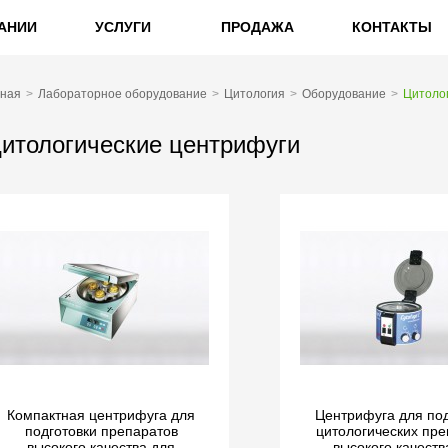
АНИИ
УСЛУГИ
ПРОДАЖА
КОНТАКТЫ
вная
Лабораторное оборудование
Цитология
Оборудование
Цитоло
итологические центрифуги
Компактная центрифуга для
Центрифуга для под
подготовки препаратов
цитологических пре
высокого качества для
высокого качеств