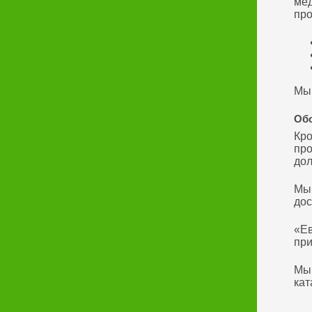
мед
про
Мы 
Обс
Кро
про
дол
Мы 
дос
«Ев
при
Мы 
кат