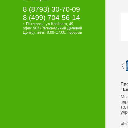
8 (8793) 30-70-09
8 (499) 704-56-14
г. Пятигорск, ул.Крайнего, 49,
офис 903 (Региональный Деловой
Центр). пн-пт 8:00–17:00, перерыв
12:00–13:00
Про
«
Ев
Мы 
здр
тол
учр
«Ев