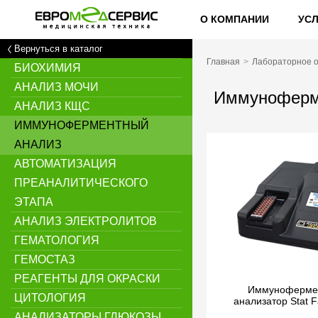
О КОМПАНИИ
УС
Вернуться в каталог
Главная
Лабораторное 
БИОХИМИЯ
АНАЛИЗ МОЧИ
Иммуноферм
АНАЛИЗ КЩС
ИММУНОФЕРМЕНТНЫЙ
АНАЛИЗ
АВТОМАТИЗАЦИЯ
ПРЕАНАЛИТИЧЕСКОГО
ЭТАПА
АНАЛИЗ ЭЛЕКТРОЛИТОВ
ГЕМАТОЛОГИЯ
ГЕМОСТАЗ
РЕАГЕНТЫ ДЛЯ ОКРАСКИ
Иммуноферме
ЦИТОЛОГИЯ
анализатор Stat 
АНАЛИЗАТОРЫ ГЛЮКОЗЫ