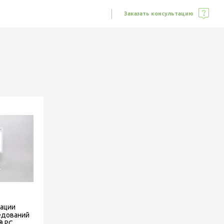
Заказать консультацию
зации
едований
® PC