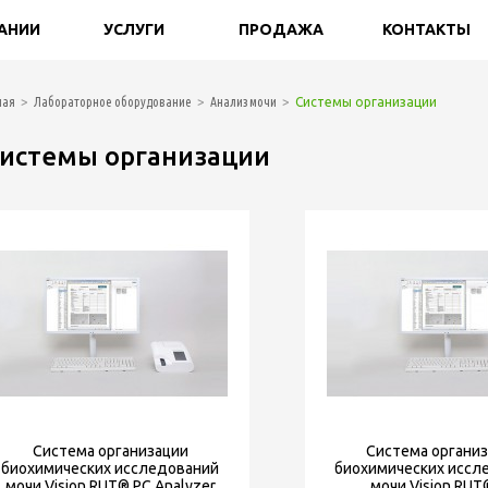
АНИИ
УСЛУГИ
ПРОДАЖА
КОНТАКТЫ
ная
Лабораторное оборудование
Анализ мочи
Системы организации
истемы организации
Система организации
Система органи
биохимических исследований
биохимических иссл
мочи Vision RUT® PC Analyzer
мочи Vision RUT