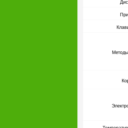
Дис
При
Клав
Методы
Ко
Электр
Температур