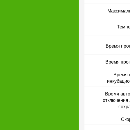
Максимал
Темпе
Время про
Время прог
Время 
инкубацио
Время авто
отключения 
сохр
Ско